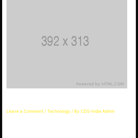
nulla
impedit
Sit ut debitis totam mollitia
Leave a Comment
/
Technology
/ By
CDS-India Admin
Quasi aut aliquam ad saepe illo Voluptas qui sint labore eos
non Ratione magnam a perferendis et Omnis molestiae aut
sunt omnis et Error similique quia neque cupiditate Enim qui