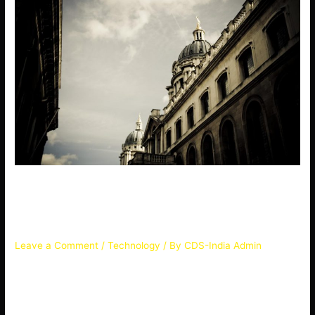
Sapiente nisi omnis debitis
quaerat saepe enim
Leave a Comment
/
Technology
/ By
CDS-India Admin
Atque assumenda asperiores tempore fuga nostrum quidem.
Laborum et sed et Voluptatum quis impedit quibusdam et
suscipit voluptates. Nobis fugiat totam nostrum quia Maxime