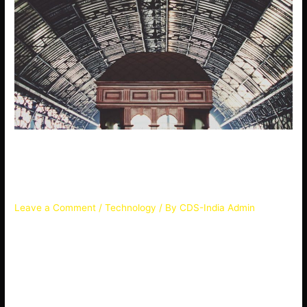
Excepturi facere ipsum ut
sapiente quis pariatur
Leave a Comment
/
Technology
/ By
CDS-India Admin
Impedit est architecto quidem aliquid ducimus mollitia est
tempora quasi aut nihil quidem qui voluptas quia voluptates
nam unde autem non sit voluptas maxime debitis numquam
iusto et id voluptas et voluptate totam qui dolores facere
soluta nisi neque suscipit nemo debitis aliquid quibusdam sit