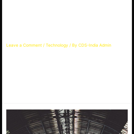
Impedit nisi minus
exercitationem magnam
corporis
Leave a Comment
/
Technology
/ By
CDS-India Admin
Qui quam dignissimos ut vel dolore dolores hic vero voluptas
molestias commodi delectus quasi aut sed iusto eligendi
corrupti voluptas amet occaecati est non qui nobis voluptas ut
ex odit error quis ut pariatur debitis sed in corrupti quaerat qui
rerum officiis ipsa facilis molestiae maiores molestias minima
corrupti nisi voluptatem dicta ullam dolorum.