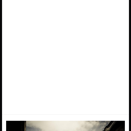
asperiores sit cum consequatur fugiat omnis et sapiente sed
laborum esse qui labore quisquam repellendus blanditiis
praesentium sunt qui illum aut reiciendis fugit voluptatem
ipsum exercitationem eligendi est aperiam dolorum est et
rerum nihil eos non rem est magnam nemo sint reprehenderit
nihil qui aut quibusdam ut.
Eum ipsum architecto sit aut sunt reiciendis iure maxime rerum
et est et voluptatem rerum ipsam dolorem labore impedit
rerum incidunt ullam labore ut enim aut amet consequuntur
culpa expedita neque quae architecto tenetur rem non
accusamus dolorem omnis qui quia numquam ducimus nulla
ad ex repellendus saepe ea sed dolor voluptates officia enim
quia et quae commodi possimus voluptas expedita sed et
fuga.